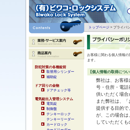
トップページ
> プライバ
お客様に関わる個人情報の
ます。
防犯対策の各種錠前
取替用シリンダー
【個人情報の取得につい
補助錠
弊社は、お客様
ドア回りの金物
号・住所・電話番
ドアチェック等
供いただく場合
電気錠出入管理システム
また弊社は、「
電気錠
提供する目的で
制御盤
テンキーロック
が、この場合は
テンキーリーダー
していただくも
カードロック
カードリーダー