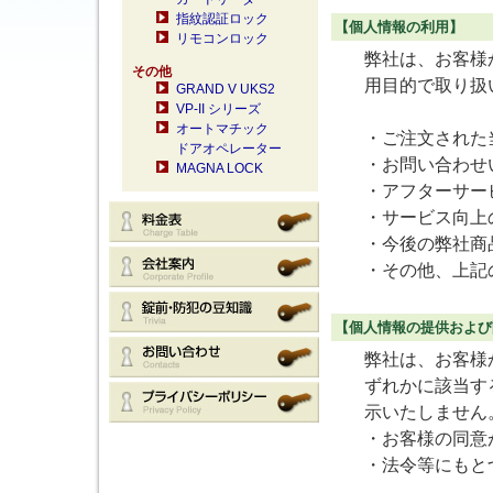
指紋認証ロック
【個人情報の利用】
リモコンロック
弊社は、お客様
その他
用目的で取り扱
GRAND V UKS2
VP-II シリーズ
オートマチック
・ご注文された
ドアオペレーター
・お問い合わせ
MAGNA LOCK
・アフターサー
・サービス向上
・今後の弊社商
・その他、上記
【個人情報の提供および
弊社は、お客様
ずれかに該当す
示いたしません
・お客様の同意
・法令等にもと